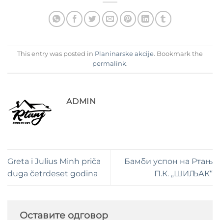
This entry was posted in
Planinarske akcije
. Bookmark the
permalink
.
ADMIN
Greta i Julius Minh priča
Бамби успон на Ртањ
duga četrdeset godina
П.К. „ШИЉАК“
Оставите одговор