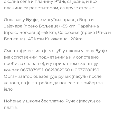
околна села и планину
Ртањ
, са једне, и врх
планине са репетитором, са друге стране.
Долазак у
Бучје
је могућиз правца Бора и
Зајечара (преко Бољевца) –55 km, Параћина
(преко Бољевца) –65 km, Сокобање (преко Ртња и
Бољевца) –43 kmи Књажевца –20km.
Смештај учесника је могућ у школи у селу
Бучје
(на сопственим подметачима и у сопственој
врећи за спавање), и у приватном смештају
кон.тел.0637879811, 0621882960 и 0637680150.
Организатор обезбеђује ручак (пасуљ) после
успона, па је потребно да понесете прибор за
јело.
Ноћење у школи бесплатно. Ручак (пасуљ) се
плаћа.