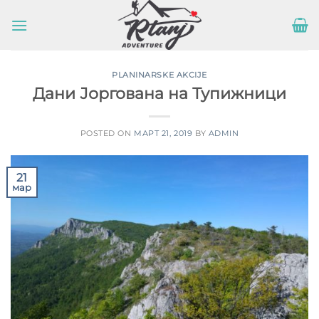
Прескочи
на
садржај
PLANINARSKE AKCIJE
Дани Јоргована на Тупижници
POSTED ON
МАРТ 21, 2019
BY
ADMIN
21
мар