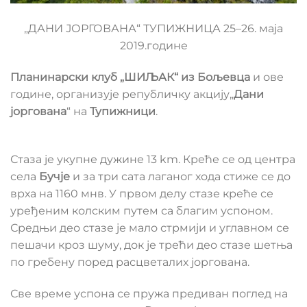
„ДАНИ ЈОРГОВАНА“ ТУПИЖНИЦА 25–26. маја
2019.године
Планинарски клуб „ШИЉАК“ из Бољевца
и ове
године, организује републичку акцију„
Дани
јоргована
“ на
Тупижници
.
Стаза је укупне дужине 13 km. Креће се од центра
села
Бучје
и за три сата лаганог хода стиже се до
врха на 1160 мнв. У првом делу стазе креће се
уређеним колским путем са благим успоном.
Средњи део стазе је мало стрмији и углавном се
пешачи кроз шуму, док је трећи део стазе шетња
по гребену поред расцветалих јоргована.
Све време успона се пружа предиван поглед на