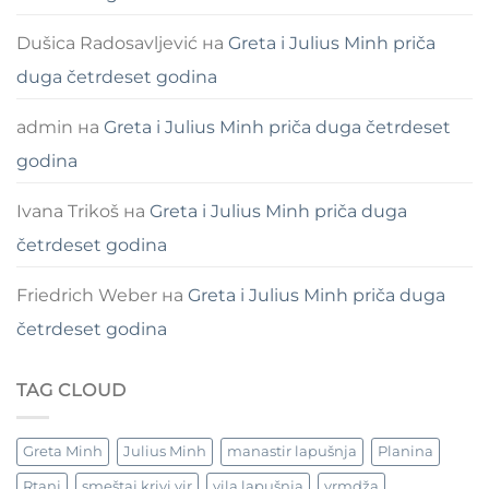
Dušica Radosavljević
на
Greta i Julius Minh priča
duga četrdeset godina
admin
на
Greta i Julius Minh priča duga četrdeset
godina
Ivana Trikoš
на
Greta i Julius Minh priča duga
četrdeset godina
Friedrich Weber
на
Greta i Julius Minh priča duga
četrdeset godina
TAG CLOUD
Greta Minh
Julius Minh
manastir lapušnja
Planina
Rtanj
smeštaj krivi vir
vila lapušnja
vrmdža